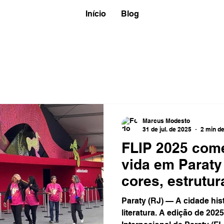
Início
Blog
Marcus Modesto
31 de jul. de 2025
2 min de
FLIP 2025 com
vida em Parat
cores, estrutu
clima de celeb
Paraty (RJ) — A cidade histórica de Paraty já respira
literatura
literatura. A edição de 2025