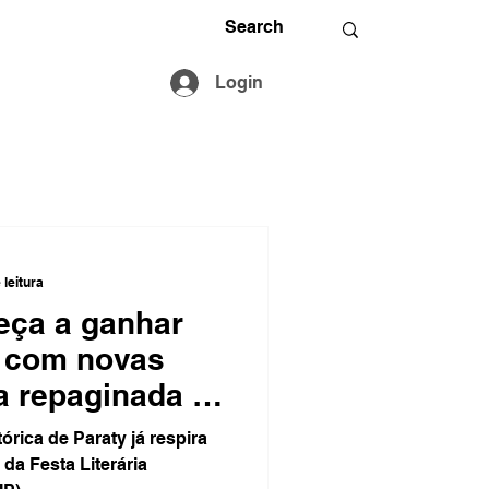
Login
 leitura
eça a ganhar
y com novas
ra repaginada e
ração à
 da Festa Literária