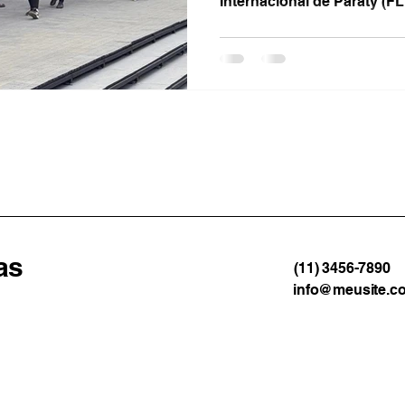
Internacional de Paraty (FLI
as
(11) 3456-7890
info@meusite.c