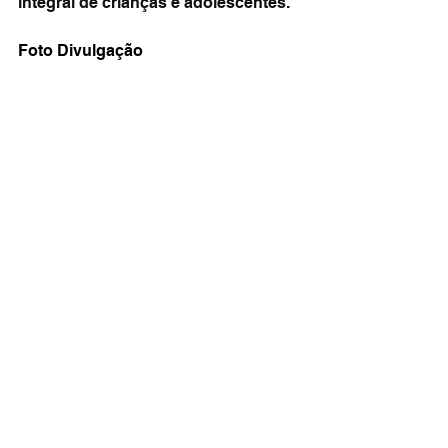
integral de crianças e adolescentes.
Foto Divulgação 
Ver tudo
Posts recentes