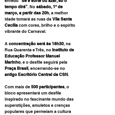
enredo 
“Se é sorte ou azar, só o 
tempo dirá”
. No 
sábado, 1º de 
março, a partir das 20h
, a melhor 
idade tomará as ruas da 
Vila Santa 
Cecília
 com cores, brilho e o espírito 
vibrante do Carnaval.
A 
concentração será às 18h30
, na 
Rua Quarenta e Três, no 
Instituto de 
Educação Professor Manuel 
Marinho
, e o desfile seguirá pela 
Praça Brasil
, encerrando-se no 
antigo Escritório Central da CSN
.
Com mais de 
500 participantes
, o 
bloco apresentará um desfile 
inspirado no fascinante mundo das 
superstições, amuletos e crenças 
populares que permeiam a cultura 