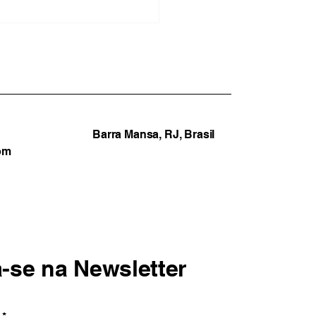
ncias de pressão
tica sobre servidores
cam prefeito de
estre do Maranhão no
ro de polêmica eleitoral
Barra Mansa, RJ, Brasil
om
a-se na Newsletter