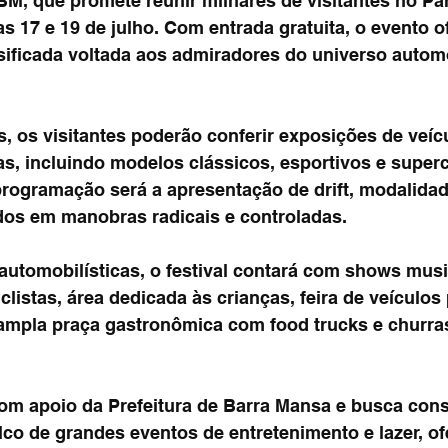
BM, que promete reunir milhares de visitantes no Pa
as 17 e 19 de julho. Com entrada gratuita, o evento 
ificada voltada aos admiradores do universo automo
s, os visitantes poderão conferir exposições de veíc
as, incluindo modelos clássicos, esportivos e super
rogramação será a apresentação de drift, modalidad
ados em manobras radicais e controladas.
automobilísticas, o festival contará com shows musi
listas, área dedicada às crianças, feira de veículos 
ampla praça gastronômica com food trucks e churra
com apoio da Prefeitura de Barra Mansa e busca cons
co de grandes eventos de entretenimento e lazer, o