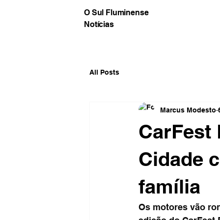
O Sul Fluminense
Notícias
All Posts
Marcus Modesto
CarFest 
Cidade 
família
Os motores vão ron