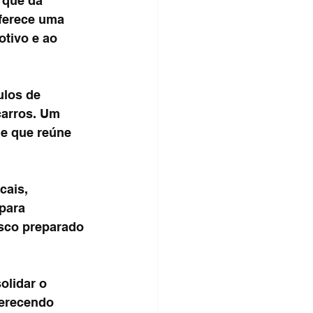
rque da 
oferece uma 
tivo e ao 
ulos de 
carros. Um 
e que reúne 
cais, 
para 
sco preparado 
olidar o 
ferecendo 