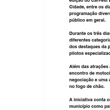
edição do CarFest 
Cidade, entre os di
programação divers
público em geral.
Durante os três dia
diferentes categori
dos destaques da p
pilotos especializ
Além das atrações 
encontro de motocic
negociação e uma 
no fogo de chão.
A iniciativa conta 
município como pal