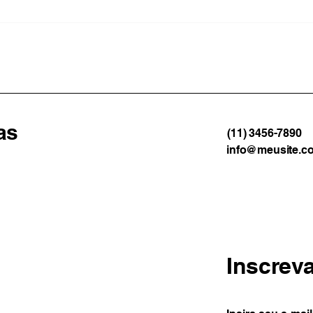
Vendaval castiga a Costa
Denú
Verde e deixa Ilha Grande e
polí
Paraty em alerta
colo
Camp
cent
as
(11) 3456-7890
info@meusite.c
Inscrev