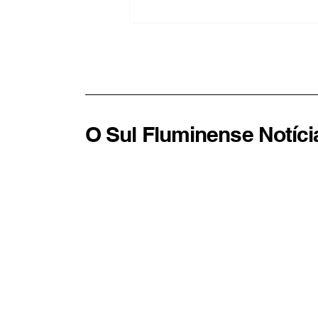
Protesto contra Milei
termina em confronto e
deixa jornalistas feridos em
Buenos Aires
O Sul Fluminense Notíci