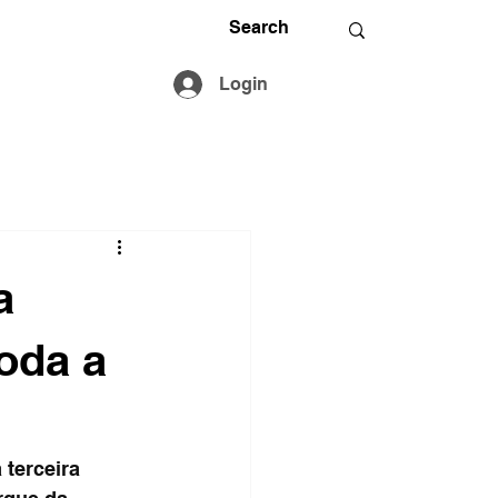
Login
a
oda a
terceira 