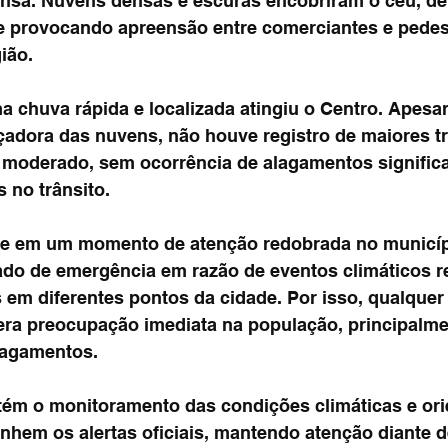
nsa. Nuvens densas e escuras encobriram o céu, de
e provocando apreensão entre comerciantes e pedes
ião.
 chuva rápida e localizada atingiu o Centro. Apesar
adora das nuvens, não houve registro de maiores tr
 moderado, sem ocorrência de alagamentos significa
 no trânsito.
ce em um momento de atenção redobrada no municípi
do de emergência em razão de eventos climáticos r
em diferentes pontos da cidade. Por isso, qualque
ra preocupação imediata na população, principalme
lagamentos.
tém o monitoramento das condições climáticas e ori
em os alertas oficiais, mantendo atenção diante d