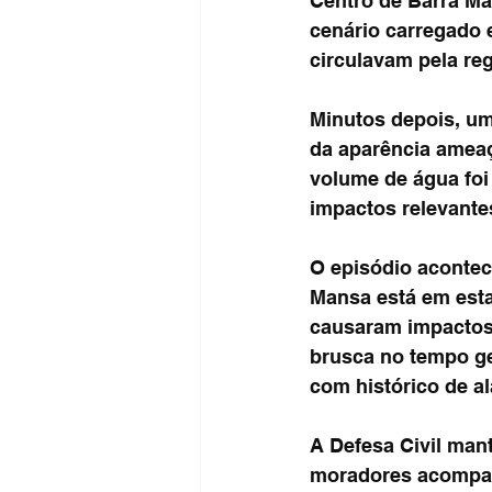
Centro de Barra Ma
cenário carregado 
circulavam pela reg
Minutos depois, uma
da aparência ameaç
volume de água foi
impactos relevantes
O episódio aconte
Mansa está em esta
causaram impactos 
brusca no tempo ge
com histórico de a
A Defesa Civil man
moradores acompanh