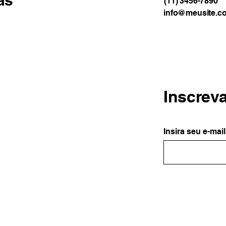
as
(11) 3456-7890
info@meusite.c
Inscrev
Insira seu e-mail