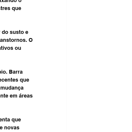
ixando o 
tres que 
 do susto e 
anstornos. O 
tivos ou 
o. Barra 
ecentes que 
r mudança 
nte em áreas 
enta que 
e novas 