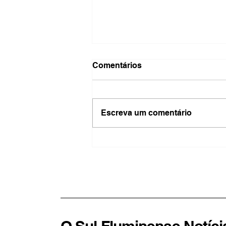
Comentários
Escreva um comentário
Feira de Amparo aproxima
produtores dos
consumidores e impulsiona
economia local