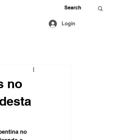
Login
s no
 desta
pentina no 