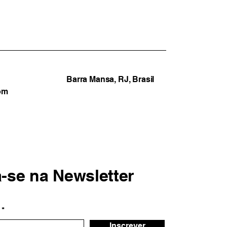
o tecnológico contra
ulos roubados com
 Muralha Digital
Barra Mansa, RJ, Brasil
om
a-se na Newsletter
Inscrever