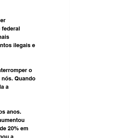
er 
 federal 
ais 
tos ilegais e 
nterromper o 
s nós. Quando 
a a 
os anos. 
 aumentou 
 de 20% em 
mou a 