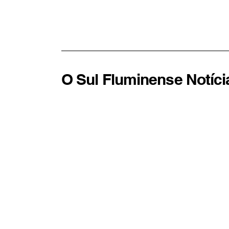
Vila Santa Cecília neste
sábado com gastronomia,
cultura e adoção de
animais
O Sul Fluminense Notíci