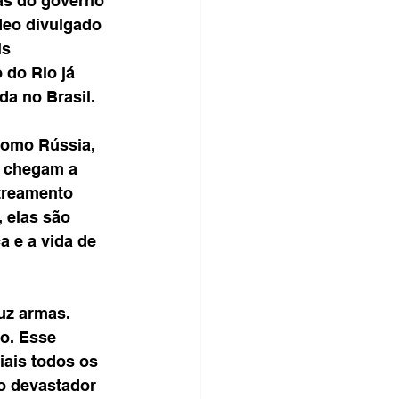
as do governo 
deo divulgado 
s 
do Rio já 
da no Brasil.
como Rússia, 
s chegam a 
treamento 
, elas são 
 e a vida de 
uz armas. 
o. Esse 
iais todos os 
o devastador 