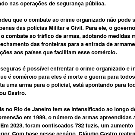
do nas operações de segurança pública.
ndeu que o combate ao crime organizado não pode s
enas das polícias Militar e Civil. Para ele, o governo
ar o combate ao tráfico de armas, adotando medidas m
fechamento das fronteiras para a entrada de armamen
ções aos países que facilitam esse comércio.
seguras é possível enfrentar o crime organizado e i
que é comércio para eles é morte e guerra para todo
a uma arma para o policial, está apontando para tod
ou Castro.
s no Rio de Janeiro tem se intensificado ao longo d
apreensão em 1989, o número de armas apreendidas
. Em 2023, foram confiscados 732 fuzis, um aumento
rior. Com base nesse cenário, Cláudio Castro reafir