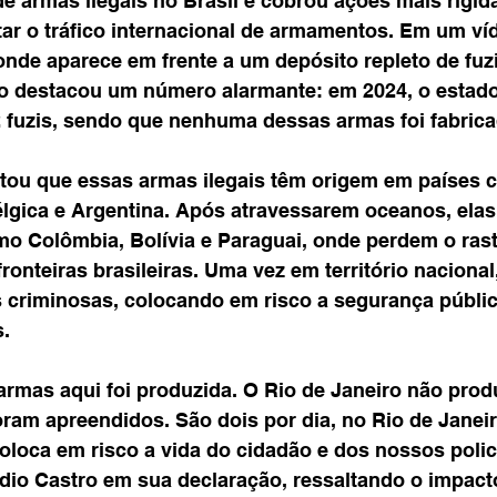
de armas ilegais no Brasil e cobrou ações mais rígid
tar o tráfico internacional de armamentos. Em um ví
onde aparece em frente a um depósito repleto de fuzi
o destacou um número alarmante: em 2024, o estado 
2 fuzis, sendo que nenhuma dessas armas foi fabrica
ou que essas armas ilegais têm origem em países 
lgica e Argentina. Após atravessarem oceanos, ela
mo Colômbia, Bolívia e Paraguai, onde perdem o ras
fronteiras brasileiras. Uma vez em território nacional
 criminosas, colocando em risco a segurança pública
s.
mas aqui foi produzida. O Rio de Janeiro não prod
oram apreendidos. São dois por dia, no Rio de Janeir
oloca em risco a vida do cidadão e dos nossos polic
udio Castro em sua declaração, ressaltando o impact