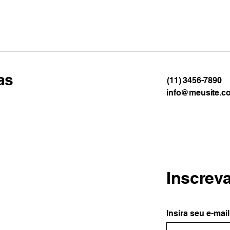
graça em Angra dos Reis
cerc
neste sábado
veíc
nova
as
(11) 3456-7890
info@meusite.c
Inscrev
Insira seu e-mail