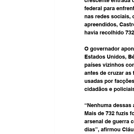
crescente entrada 
federal para enfren
nas redes sociais, 
apreendidos, Castr
havia recolhido 73
O governador apont
Estados Unidos, Bé
países vizinhos co
antes de cruzar as 
usadas por facções
cidadãos e policiai
“Nenhuma dessas ar
Mais de 732 fuzis f
arsenal de guerra c
dias”, afirmou Clá