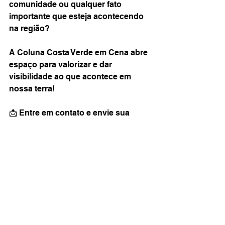
comunidade ou qualquer fato 
importante que esteja acontecendo 
na região?
A Coluna Costa Verde em Cena abre 
espaço para valorizar e dar 
visibilidade ao que acontece em 
nossa terra!
📩 Entre em contato e envie sua 
pauta pelo e-mail:
costaverdeemcena@gmail.com
Sua história pode ser a próxima a 
ganhar destaque e alcançar milhares 
de pessoas em toda a Costa Verde!