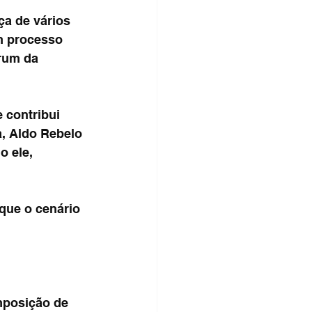
ça de vários 
m processo 
órum da 
 contribui 
, Aldo Rebelo 
 ele, 
que o cenário 
mposição de 