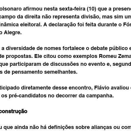
lsonaro afirmou nesta sexta-feira (10) que a presen
campo da direita não representa divisão, mas sim u
inâmica eleitoral. A declaração foi feita durante o F
o Alegre.
 a diversidade de nomes fortalece o debate público e
de propostas. Ele citou como exemplos Romeu Zema
que participaram de discussões no evento e, segundo
as de pensamento semelhantes.
icipado diretamente desse encontro, Flávio avaliou 
e os pré-candidatos no decorrer da campanha.
 construção
 que ainda não há definições sobre alianças ou co