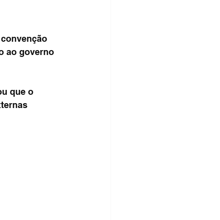
a convenção 
o ao governo 
u que o 
ternas 