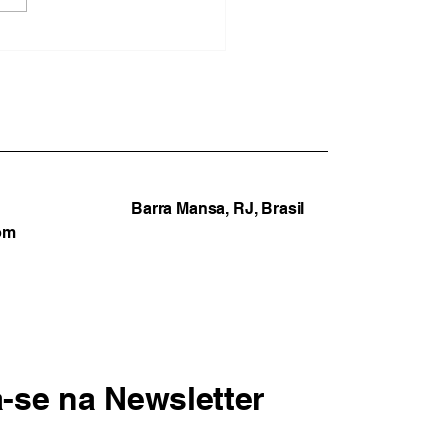
ação em marcha à ré:
EB expõe o fracasso da
ão Furlani em Barra
sa
Barra Mansa, RJ, Brasil
om
a-se na Newsletter