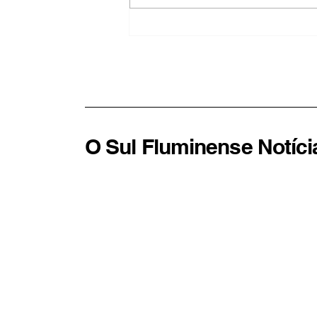
Barra Mansa intensifica
campanha de vacinação
contra o sarampo e alerta
para importância da
imunização
O Sul Fluminense Notíci