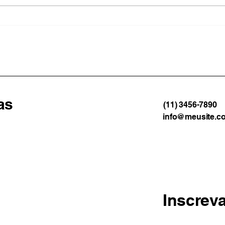
Paraty suspende aulas da
Educ
rede municipal por causa
o ID
da previsão de ventos
gest
fortes
Man
as
(11) 3456-7890
info@meusite.c
Inscrev