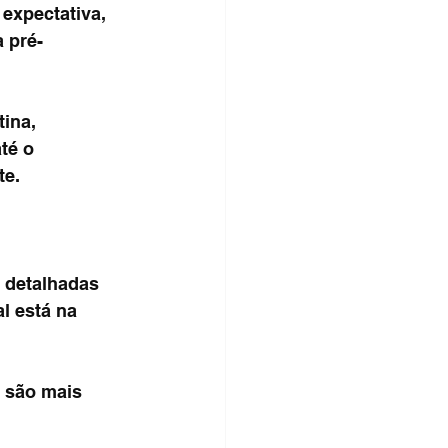
expectativa, 
 pré-
ina, 
té o 
te.
 detalhadas 
l está na 
 são mais 