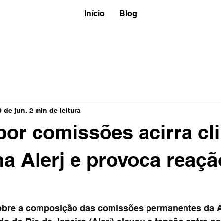
Início
Blog
9 de jun.
2 min de leitura
por comissões acirra cl
 na Alerj e provoca reaç
obre a composição das comissões permanentes da 