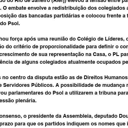
do do Rio de Janeiro (Alerj) elevou a tensão entre p
9). O embate envolve a redistribuição dos colegiados 
ição das bancadas partidárias e colocou frente a f
do Psol.
hou força após uma reunião do Colégio de Líderes, 
ão do critério de proporcionalidade para definir o c
rescimento de sua representação na Casa, o PL pa
idência de alguns colegiados atualmente ocupados pe
 no centro da disputa estão as de Direitos Humanos
 e Servidores Públicos. A possibilidade de mudança
u parlamentares do Psol a utilizarem a tribuna para 
essão plenária.
 consenso, o presidente da Assembleia, deputado Do
 prazo para que os partidos indiquem os nomes que 