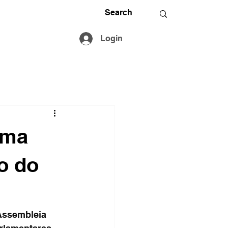
Login
ima
ão do
Assembleia 