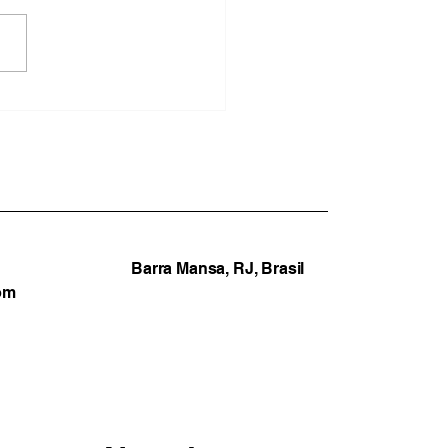
ncias de pressão
tica sobre servidores
cam prefeito de
estre do Maranhão no
ro de polêmica eleitoral
Barra Mansa, RJ, Brasil
om