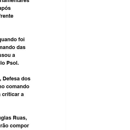
arlamentares 
após 
rente 
quando foi 
omando das 
ssou a 
lo Psol.
, Defesa dos 
 no comando 
criticar a 
uglas Ruas, 
irão compor 