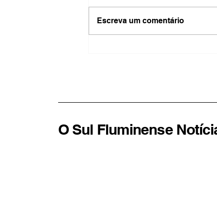
Escreva um comentário
Protesto contra Milei
termina em confronto e
deixa jornalistas feridos em
Buenos Aires
O Sul Fluminense Notíci