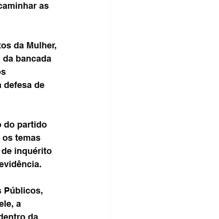
caminhar as 
os da Mulher, 
a da bancada 
s 
 defesa de 
 do partido 
e os temas 
de inquérito 
evidência.
 Públicos, 
le, a 
dentro da 