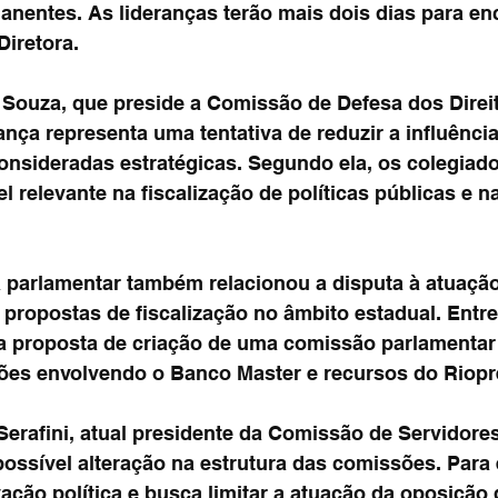
nentes. As lideranças terão mais dois dias para en
Diretora.
Souza, que preside a Comissão de Defesa dos Direit
nça representa uma tentativa de reduzir a influênci
onsideradas estratégicas. Segundo ela, os colegiado
relevante na fiscalização de políticas públicas e na
a parlamentar também relacionou a disputa à atuação
 propostas de fiscalização no âmbito estadual. Entr
 proposta de criação de uma comissão parlamentar 
ões envolvendo o Banco Master e recursos do Riopr
erafini, atual presidente da Comissão de Servidores
ossível alteração na estrutura das comissões. Para e
vação política e busca limitar a atuação da oposição 