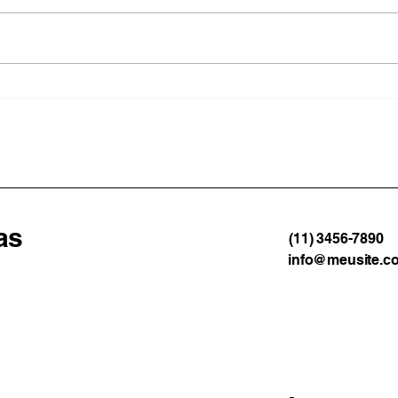
Vendaval castiga a Costa
Denú
Verde e deixa Ilha Grande e
polí
Paraty em alerta
colo
Camp
cent
as
(11) 3456-7890
info@meusite.c