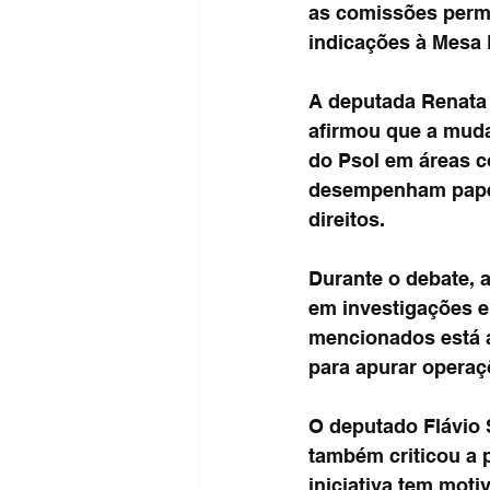
as comissões perma
indicações à Mesa 
A deputada Renata 
afirmou que a muda
do Psol em áreas c
desempenham papel 
direitos.
Durante o debate, 
em investigações e
mencionados está a
para apurar operaç
O deputado Flávio S
também criticou a p
iniciativa tem moti