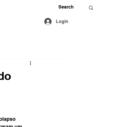
Login
 do
olapso 
formam um 