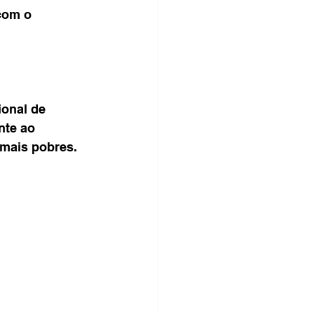
com o 
onal de 
nte ao 
 mais pobres.