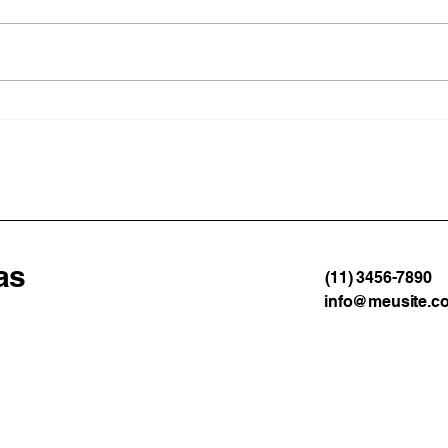
Protesto contra Milei
Vend
termina em confronto e
Verd
deixa jornalistas feridos em
Para
Buenos Aires
as
(11) 3456-7890
info@meusite.c