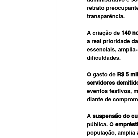
retrato preocupant
transparência.
A criação de 
140 n
a real prioridade d
essenciais, amplia-
dificuldades.
O gasto de 
R$ 5 mi
servidores demitid
eventos festivos, 
diante de compromi
A 
suspensão do cu
pública. O 
emprést
população, amplia 