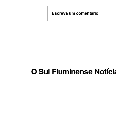
Escreva um comentário
Fogo destrói área de
reflorestamento na Serra do
Vulcão e acende alerta
sobre possível incêndio
criminoso
O Sul Fluminense Notíci