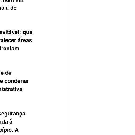
cia de 
vitável: qual 
alecer áreas 
frentam 
e de 
de condenar 
istrativa 
segurança 
ada à 
ípio. A 