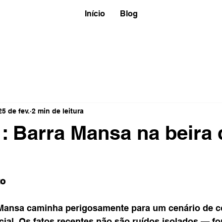
Início
Blog
25 de fev.
2 min de leitura
l : Barra Mansa na beira
to
 Mansa caminha perigosamente para um cenário de c
ocial. Os fatos recentes não são ruídos isolados — 