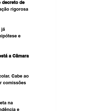
 
decreto de 
ação rigorosa 
já 
hipótese e 
está a Câmara 
olar. Cabe ao 
ar comissões 
eta na 
ndência e 