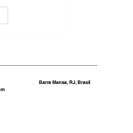
aval castiga a Costa
e e deixa Ilha Grande e
ty em alerta
Barra Mansa, RJ, Brasil
om