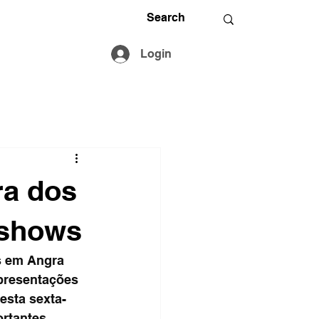
Login
ra dos
 shows
s em Angra 
presentações 
esta sexta-
ortantes 