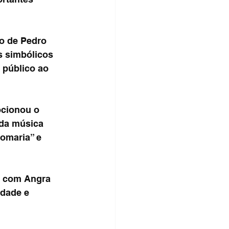
ão de Pedro 
 simbólicos 
 público ao 
ocionou o 
 da música 
omaria” e 
m com Angra 
idade e 