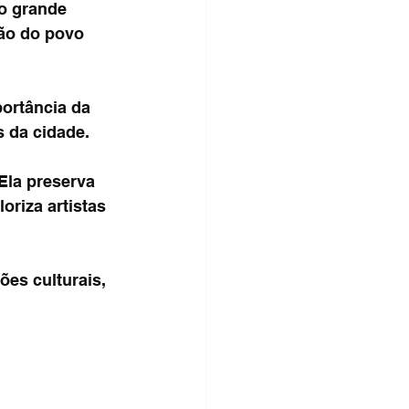
o grande 
ção do povo 
portância da 
s da cidade.
Ela preserva 
oriza artistas 
es culturais, 