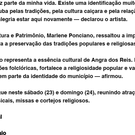
 parte da minha vida. Existe uma identificação muit
ba pelas tradições, pela cultura caiçara e pela rela
legria estar aqui novamente — declarou o artista.
tura e Patrimônio, Marlene Ponciano, ressaltou a im
a a preservação das tradições populares e religiosa
 representa a essência cultural de Angra dos Reis. 
s folclóricas, fortalece a religiosidade popular e val
zem parte da identidade do município — afirmou.
e neste sábado (23) e domingo (24), reunindo atraçõ
cais, missas e cortejos religiosos.
l
aio