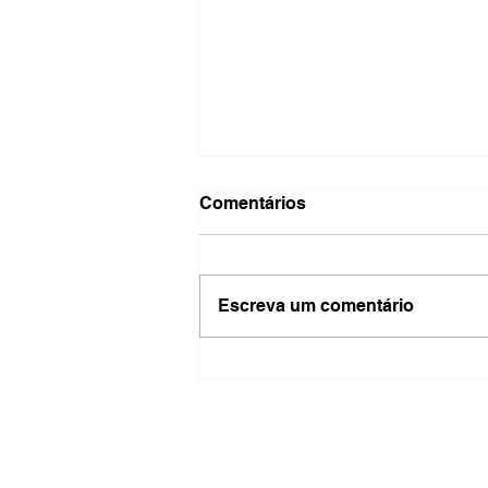
Comentários
Escreva um comentário
Possível ciclone bomba
pode provocar
tempestades, ventos acima
de 100 km/h e queda brusca
de temperatura no Sul do
Brasil