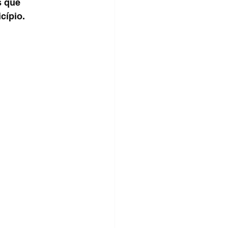
s que 
cípio.