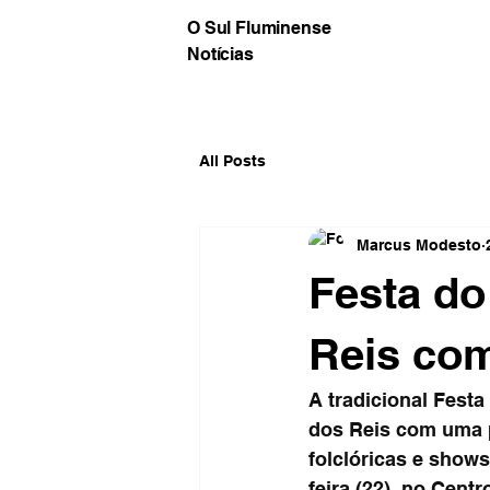
O Sul Fluminense
Notícias
All Posts
Marcus Modesto
Festa do
Reis com
A tradicional Fest
dos Reis com uma 
folclóricas e show
feira (22), no Cent