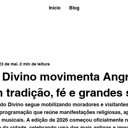
Início
Blog
23 de mai.
2 min de leitura
 Divino movimenta Ang
 tradição, fé e grandes
a do Divino segue mobilizando moradores e visitante
programação que reúne manifestações religiosas, a
s musicais. A edição de 2026 começou oficialmente n
ro da cidade, celebrando uma das mais antigas e imp