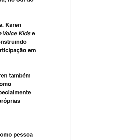
e. Karen 
 Voice Kids
 e 
onstruindo 
rticipação em 
aren também 
como 
pecialmente 
róprias 
 como pessoa 