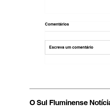
Comentários
Escreva um comentário
TSE cria conselho para
enfrentar desinformação e
abusos de inteligência
artificial nas eleições
O Sul Fluminense Notíci