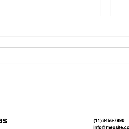
Angra dos Reis inicia
Volt
construção de plano para
dire
enfrentar impactos das
raci
mudanças climáticas
esco
as
(11) 3456-7890
info@meusite.c