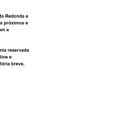
lta Redonda e 
s próximos e 
am a 
nia reservada 
ine e 
ória breve, 