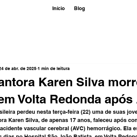
Início
Blog
24 de abr. de 2025
1 min de leitura
ntora Karen Silva morr
 em Volta Redonda após
ileira perdeu nesta terça-feira (22) uma de suas jov
ra Karen Silva, de apenas 17 anos, faleceu após co
acidente vascular cerebral (AVC) hemorrágico. Ela e
s dias no Hospital São João Batista, em Volta Redond