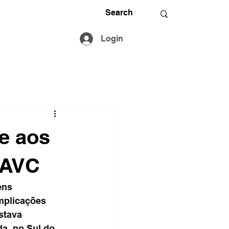
Login
e aos
 AVC
ens 
mplicações 
stava 
a, no Sul do 