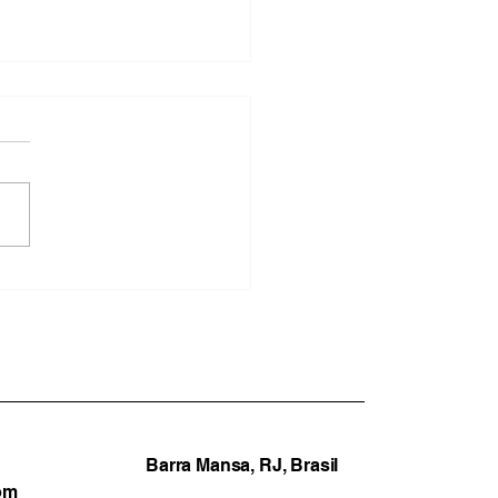
a Redonda capacita
tores para combater
smo religioso nas
las municipais
Barra Mansa, RJ, Brasil
om