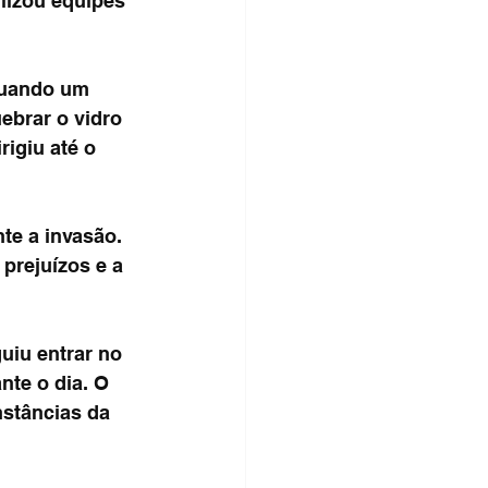
lizou equipes 
quando um 
brar o vidro 
rigiu até o 
te a invasão. 
prejuízos e a 
uiu entrar no 
te o dia. O 
nstâncias da 