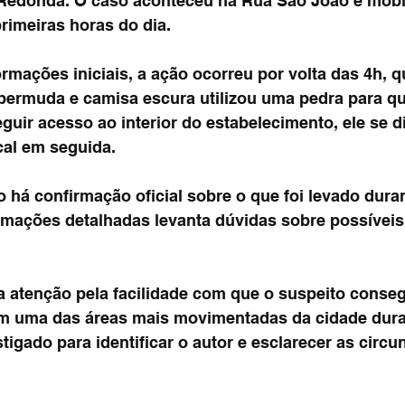
 Redonda. O caso aconteceu na Rua São João e mobi
rimeiras horas do dia.
rmações iniciais, a ação ocorreu por volta das 4h, 
ermuda e camisa escura utilizou uma pedra para que
guir acesso ao interior do estabelecimento, ele se di
cal em seguida.
há confirmação oficial sobre o que foi levado duran
rmações detalhadas levanta dúvidas sobre possíveis 
 atenção pela facilidade com que o suspeito conseg
m uma das áreas mais movimentadas da cidade duran
tigado para identificar o autor e esclarecer as circu