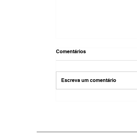
Comentários
Escreva um comentário
Barra Mansa intensifica
campanha de vacinação
contra o sarampo e alerta
para importância da
imunização