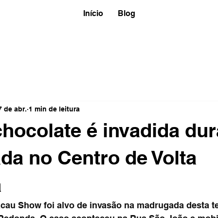
Início
Blog
7 de abr.
1 min de leitura
chocolate é invadida dur
a no Centro de Volta
a
au Show foi alvo de invasão na madrugada desta terç