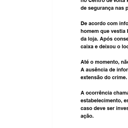
no Centro de Volta
de segurança nas p
De acordo com info
homem que vestia b
da loja. Após conse
caixa e deixou o lo
Até o momento, não 
A ausência de info
extensão do crime.
A ocorrência chama
estabelecimento, e
caso deve ser inves
ação.