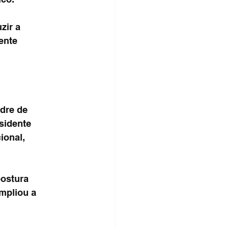
zir a 
ente 
dre de 
sidente 
ional, 
ostura 
mpliou a 