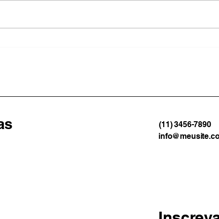
Angra dos Reis inicia
Volt
construção de plano para
dire
enfrentar impactos das
raci
mudanças climáticas
esco
as
(11) 3456-7890
info@meusite.c
Inscrev