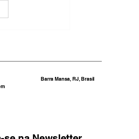
a Redonda capacita
tores para combater
smo religioso nas
las municipais
Barra Mansa, RJ, Brasil
om
a-se na Newsletter