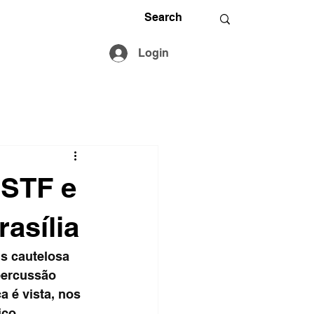
Login
 STF e
asília
s cautelosa 
percussão 
 é vista, nos 
ico.