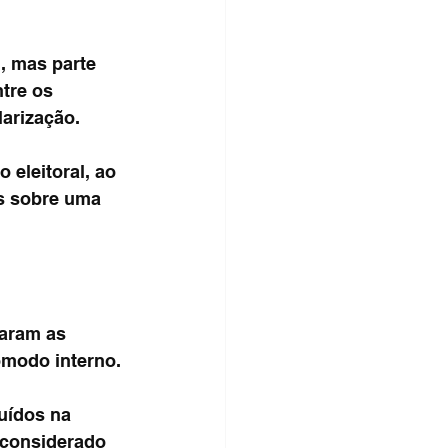
, mas parte 
tre os 
arização.
 eleitoral, ao 
s sobre uma 
taram as 
ômodo interno.
uídos na 
 considerado 