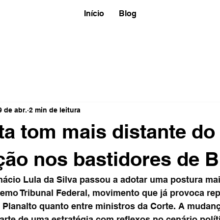
Início
Blog
9 de abr.
2 min de leitura
ta tom mais distante do
ção nos bastidores de Br
Inácio Lula da Silva passou a adotar uma postura mai
emo Tribunal Federal, movimento que já provoca re
 Planalto quanto entre ministros da Corte. A mudança
rte de uma estratégia com reflexos no cenário polít