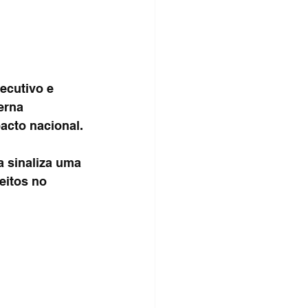
ecutivo e 
erna 
acto nacional.
 sinaliza uma 
eitos no 