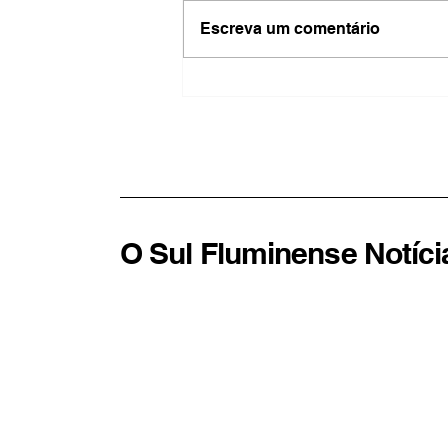
Escreva um comentário
TSE cria conselho para
enfrentar desinformação e
abusos de inteligência
artificial nas eleições
O Sul Fluminense Notíci