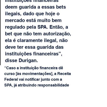
instituições financeiras 
deem guarida a essas bets 
ilegais, dado que hoje o 
mercado está muito bem 
regulado pela SPA. Então, a 
bet que não tem autorização, 
ela é claramente ilegal, não 
deve ter essa guarida das 
instituições financeiras”, 
disse Durigan.
“Caso a instituição financeira dê 
curso [às movimentações], a Receita 
Federal vai notificar junto com a 
SPA, já atribuindo responsabilidade 
solidária e fazendo a devida 
cobrança das obrigações tributárias 
[quer seriam das casas de 