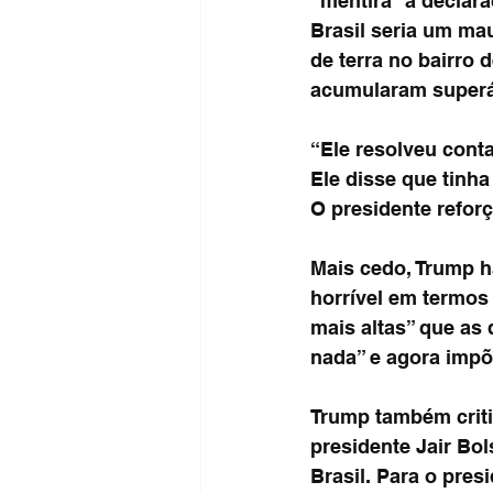
“mentira” a declar
Brasil seria um mau
de terra no bairro 
acumularam superáv
“Ele resolveu cont
Ele disse que tinha
O presidente refor
Mais cedo, Trump h
horrível em termos 
mais altas” que as
nada” e agora impõe
Trump também criti
presidente Jair Bol
Brasil. Para o pres