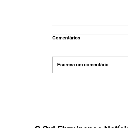
Comentários
Escreva um comentário
Lei Maria da Penha
completa 20 anos como
referência no combate à
violência contra a mulher,
mas desafios persistem