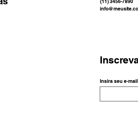
as
(11) 3456-7890
info@meusite.c
Inscrev
Insira seu e-mail