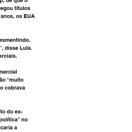
p, de que o 
egou títulos 
5 anos, os EUA 
desmentindo. 
, disse Lula. 
rciais.
mercial 
ão “muito 
o cobrava 
to do ex-
olítica” no 
caria a 