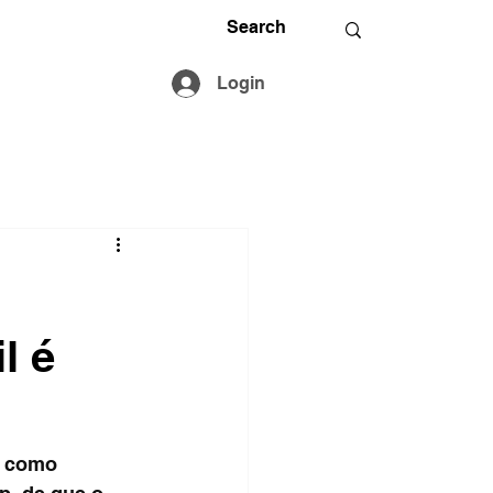
Login
l é
) como 