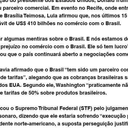
ação do presidente dos Estados Unidos, Donald Trum
 parceiro comercial. Em evento no Recife, onde entr
de Brasília Teimosa, Lula afirmou que, nos últimos 1
it de US$ 410 bilhões no comércio com o Brasil.
ar algumas mentiras sobre o Brasil. E nós estamos 
 prejuízo no comércio com o Brasil. Ele só tem lucro”
çou que o país continuará aberto a negociações come
avia afirmado que o Brasil “tem sido um parceiro co
de tarifas”, alegando que as cobranças brasileiras s
 dos EUA. Segundo ele, Washington “praticamente nã
 tarifas de 50% sobre produtos brasileiros.
cou o Supremo Tribunal Federal (STF) pelo julgamen
sonaro, dizendo que ele estaria sofrendo “execução p
idente norte-americano, a suposta perseguição justifi