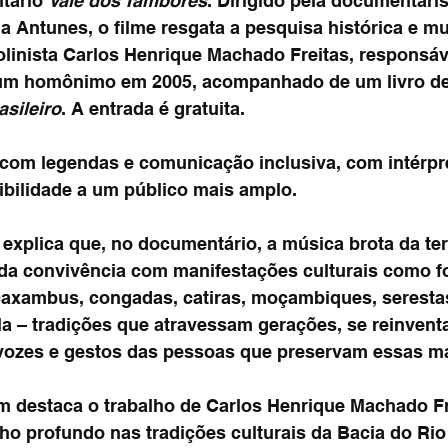
tário 
Vale dos Tambores
. Dirigido pela documentaris
 Antunes, o filme resgata a pesquisa histórica e mu
linista Carlos Henrique Machado Freitas, responsáv
um homônimo em 2005, acompanhado de um livro de 
sileiro
. A entrada é gratuita.
 com legendas e comunicação inclusiva, com intérpret
ibilidade a um público mais amplo.
explica que, no documentário, a música brota da ter
da convivência com manifestações culturais como fol
caxambus, congadas, catiras, moçambiques, serestas
la – tradições que atravessam gerações, se reinvent
vozes e gestos das pessoas que preservam essas ma
 destaca o trabalho de Carlos Henrique Machado Fr
ho profundo nas tradições culturais da Bacia do Rio