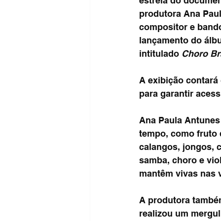
estreia do documen
produtora Ana Paula
compositor e bando
lançamento do álb
intitulado 
Choro Bra
A exibição contará
para garantir acess
Ana Paula Antunes 
tempo, como fruto 
calangos, jongos, 
samba, choro e vio
mantêm vivas nas 
A produtora também
realizou um mergul