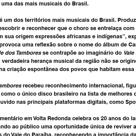
 uma das mais musicais do Brasil.
é um dos territórios mais musicais do Brasil. Produz
escobrir e reconhecer que o choro se entrelaça com 
m sua origem expressões africanas e indígenas”, exp
provoca uma reflexão sobre o nome do álbum de Car
le dos Tambores
 se contrapõe ao imaginário do 
Vale
 verdadeira herança musical da região não se origin
na criação espontânea dos povos que habitam essa 
Tambores
 recebeu reconhecimento internacional, figu
como o único disco brasileiro na lista de melhores 
uvido nas principais plataformas digitais, como Spo
mentário em Volta Redonda celebra os 20 anos do l
ndo ao público uma oportunidade única de reviver a
s do Vale do Paraíba, reconhecendo a importância da