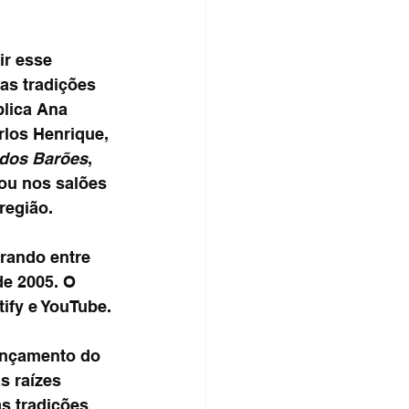
ir esse 
as tradições 
lica Ana 
los Henrique, 
 dos Barões
, 
ou nos salões 
região.
rando entre 
de 2005. O 
tify e YouTube.
ançamento do 
s raízes 
s tradições 