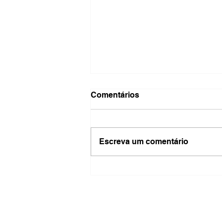
Comentários
Escreva um comentário
Feira de Amparo aproxima
produtores dos
consumidores e impulsiona
economia local