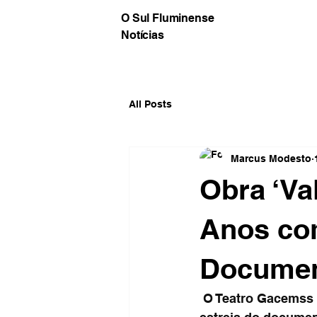
O Sul Fluminense
Notícias
All Posts
Marcus Modesto
Obra ‘Va
Anos co
Documen
 O Teatro Gacemss II, em Volta Redonda, receberá nesta sexta-feira (14), às 19h, a 