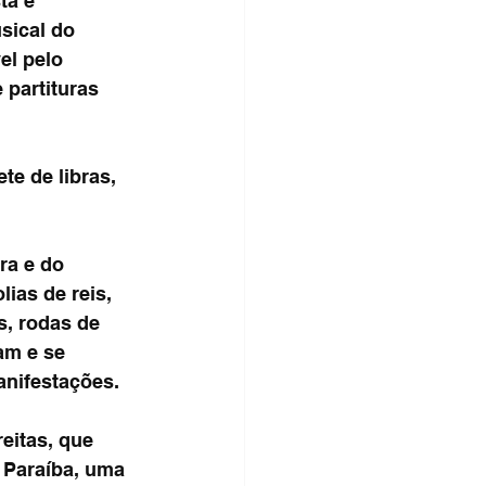
ta e 
sical do 
el pelo 
partituras 
e de libras, 
ra e do 
ias de reis, 
, rodas de 
am e se 
nifestações.
eitas, que 
 Paraíba, uma 