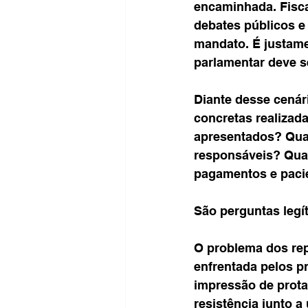
encaminhada. Fisca
debates públicos e
mandato. É justame
parlamentar deve se
Diante desse cenár
concretas realizad
apresentados? Qua
responsáveis? Quai
pagamentos e paci
São perguntas legí
O problema dos rep
enfrentada pelos pr
impressão de prot
resistência junto 