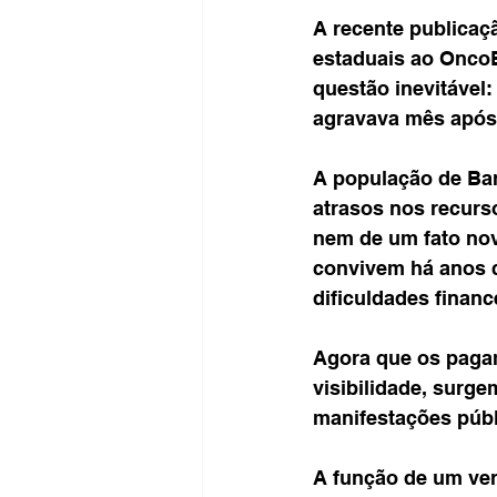
A recente publicaç
estaduais ao Onco
questão inevitável
agravava mês apó
A população de Ba
atrasos nos recurs
nem de um fato novo
convivem há anos c
dificuldades finan
Agora que os paga
visibilidade, surg
manifestações públ
A função de um ver