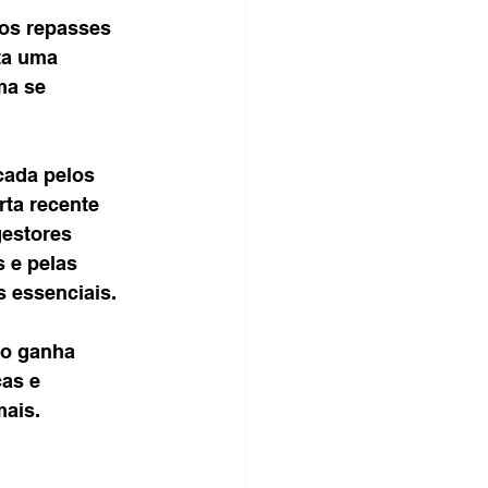
os repasses 
ta uma 
ma se 
ada pelos 
ta recente 
gestores 
 e pelas 
s essenciais.
o ganha 
as e 
mais.
 