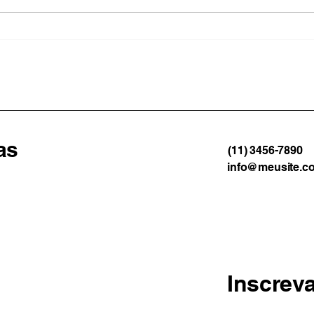
Angra dos Reis inicia
Volt
construção de plano para
dire
enfrentar impactos das
raci
mudanças climáticas
esco
as
(11) 3456-7890
info@meusite.c
Inscrev