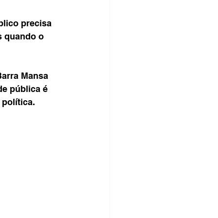
lico precisa 
s quando o 
Barra Mansa 
e pública é 
política.