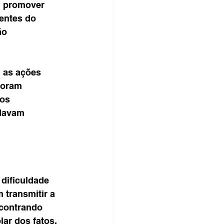
, promover 
entes do 
ão 
 as ações 
foram 
os 
davam 
dificuldade 
 transmitir a 
contrando 
ar dos fatos.