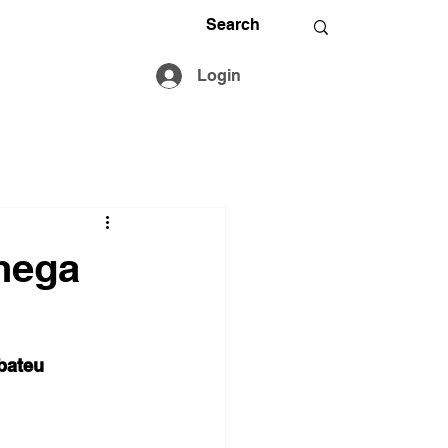
Login
hega
bateu