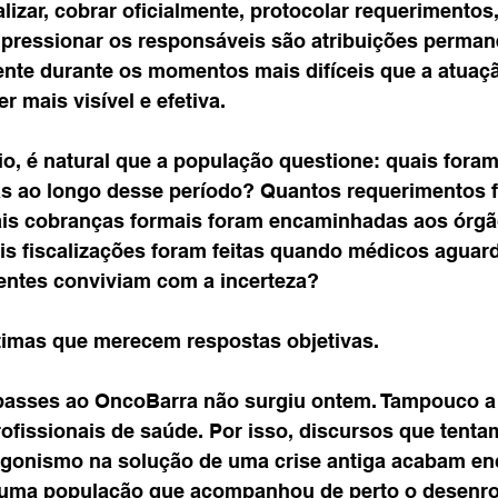
lizar, cobrar oficialmente, protocolar requerimentos
 pressionar os responsáveis são atribuições perman
nte durante os momentos mais difíceis que a atuaç
r mais visível e efetiva.
io, é natural que a população questione: quais foram
as ao longo desse período? Quantos requerimentos 
is cobranças formais foram encaminhadas aos órgã
s fiscalizações foram feitas quando médicos aguar
entes conviviam com a incerteza?
timas que merecem respostas objetivas.
asses ao OncoBarra não surgiu ontem. Tampouco a 
ofissionais de saúde. Por isso, discursos que tentam
agonismo na solução de uma crise antiga acabam en
a uma população que acompanhou de perto o desenrol