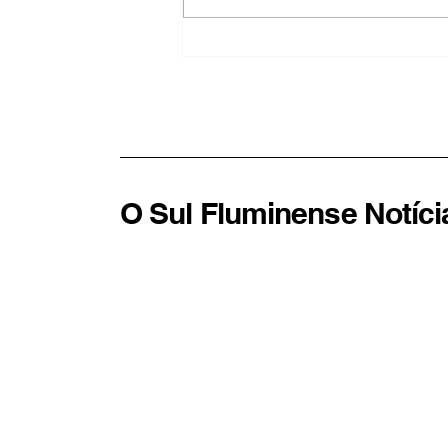
TSE cria conselho para
enfrentar desinformação e
abusos de inteligência
artificial nas eleições
O Sul Fluminense Notíci