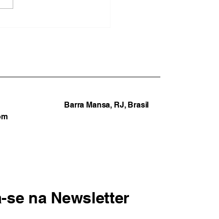
a Redonda capacita
tores para combater
smo religioso nas
las municipais
Barra Mansa, RJ, Brasil
om
a-se na Newsletter