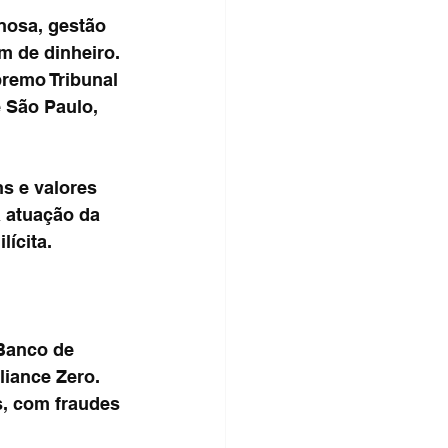
nosa, gestão 
m de dinheiro. 
remo Tribunal 
 São Paulo, 
s e valores 
a atuação da 
lícita.
Banco de 
iance Zero. 
s, com fraudes 