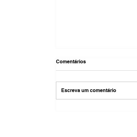
Comentários
Escreva um comentário
Bets retiraram R$ 62,5
bilhões da renda das
famílias brasileiras em
2025, aponta estudo