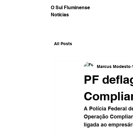
O Sul Fluminense
Notícias
All Posts
Marcus Modesto
PF defla
Complian
A Polícia Federal d
Operação Complianc
ligada ao empresári