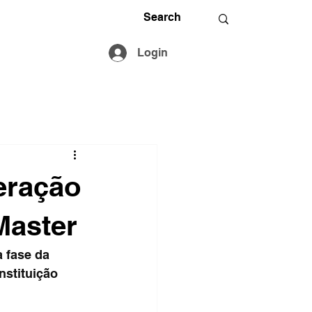
Login
eração
Master
 fase da 
nstituição 