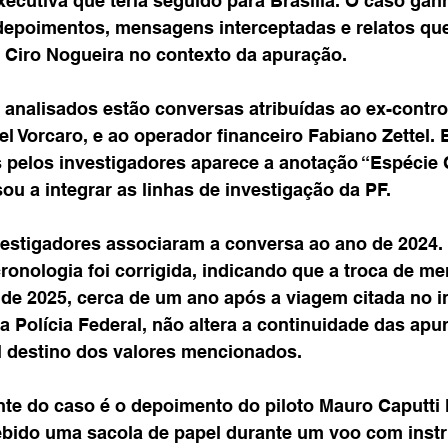
ecutiva que teria seguido para Brasília. O caso gan
depoimentos, mensagens interceptadas e relatos q
Ciro Nogueira no contexto da apuração.
 analisados estão conversas atribuídas ao ex-contro
el Vorcaro, e ao operador financeiro Fabiano Zettel.
pelos investigadores aparece a anotação “Espécie C
ou a integrar as linhas de investigação da PF.
nvestigadores associaram a conversa ao ano de 2024. 
ronologia foi corrigida, indicando que a troca de m
de 2025, cerca de um ano após a viagem citada no in
 Polícia Federal, não altera a continuidade das apu
l destino dos valores mencionados.
nte do caso é o depoimento do piloto Mauro Caputti 
cebido uma sacola de papel durante um voo com inst