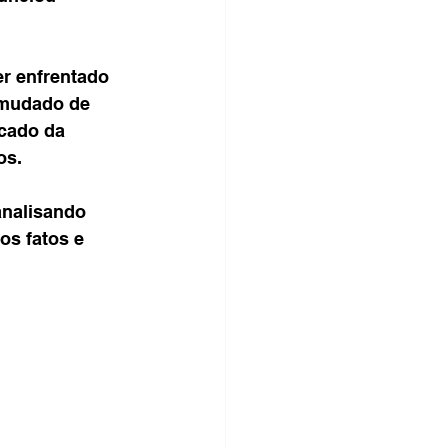
r enfrentado 
 mudado de 
cado da 
os.
analisando 
s fatos e 