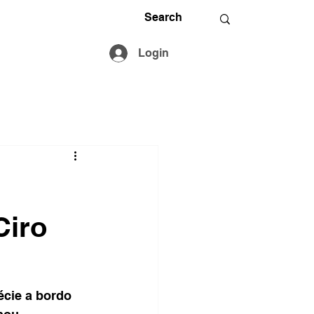
Login
Ciro
écie a bordo 