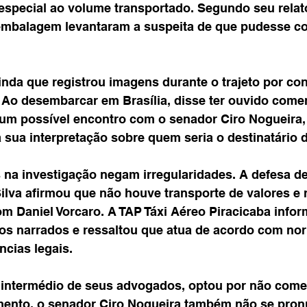
especial ao volume transportado. Segundo seu relato
 embalagem levantaram a suspeita de que pudesse co
inda que registrou imagens durante o trajeto por con
Ao desembarcar em Brasília, disse ter ouvido comen
um possível encontro com o senador Ciro Nogueira, 
a sua interpretação sobre quem seria o destinatário
 na investigação negam irregularidades. A defesa d
lva afirmou que não houve transporte de valores e r
om Daniel Vorcaro. A TAP Táxi Aéreo Piracicaba infor
os narrados e ressaltou que atua de acordo com no
ncias legais.
r intermédio de seus advogados, optou por não come
mento, o senador Ciro Nogueira também não se pron