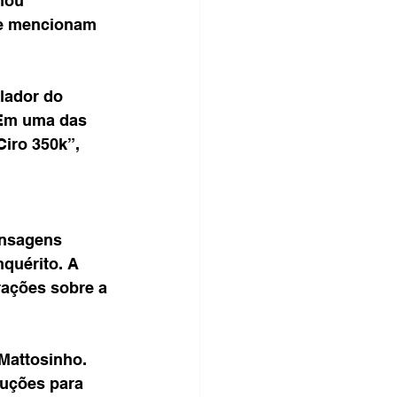
hou 
ue mencionam 
lador do 
 Em uma das 
iro 350k”, 
ensagens 
quérito. A 
rações sobre a 
Mattosinho. 
ruções para 