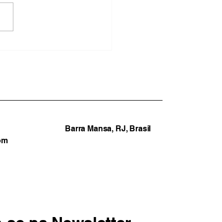
deixa estado de alerta,
previsão indica volta
entos fortes e chuva
próximos dias
Barra Mansa, RJ, Brasil
om