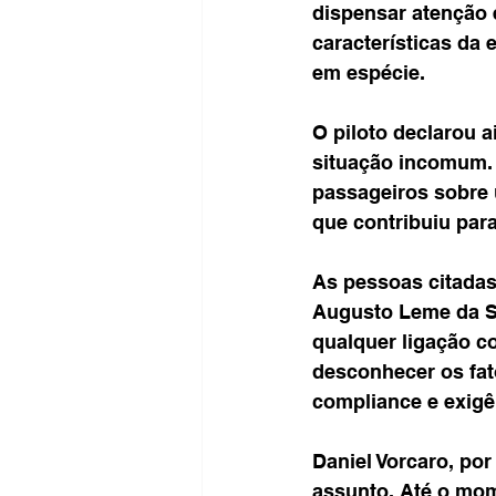
dispensar atenção 
características da
em espécie.
O piloto declarou a
situação incomum. 
passageiros sobre 
que contribuiu par
As pessoas citadas
Augusto Leme da Si
qualquer ligação c
desconhecer os fat
compliance e exigê
Daniel Vorcaro, po
assunto. Até o mo