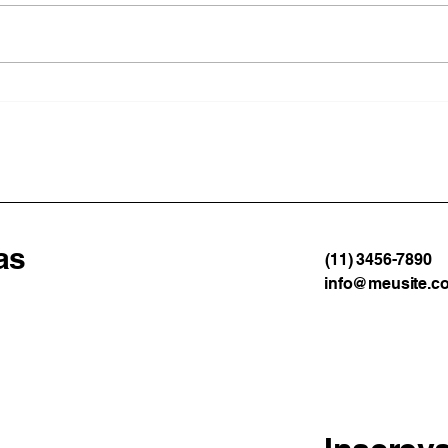
Angra inicia construção de
Rio 
passarela para garantir
mas 
travessia segura no Rio
de v
Bracuí
nos 
as
(11) 3456-7890
info@meusite.c