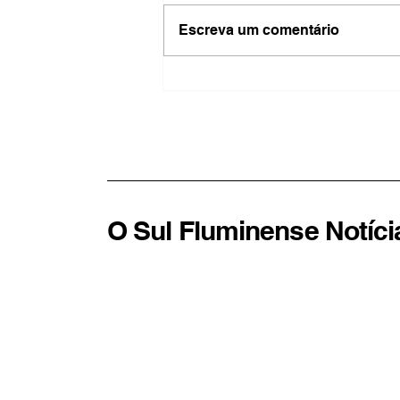
Escreva um comentário
Barra Mansa entra em
alerta para ventos de até 60
km/h até sábado
O Sul Fluminense Notíci