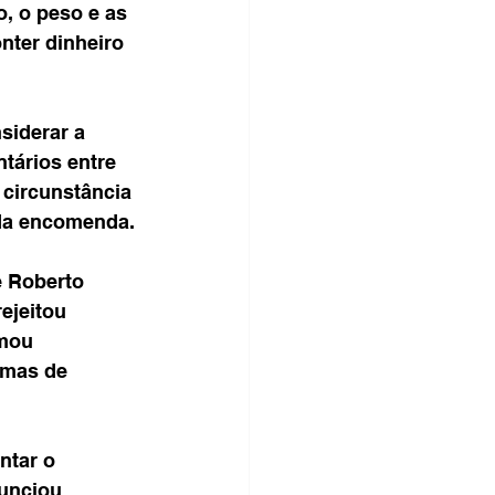
, o peso e as 
nter dinheiro 
siderar a 
tários entre 
circunstância 
 da encomenda.
e Roberto 
ejeitou 
mou 
rmas de 
ntar o 
unciou 