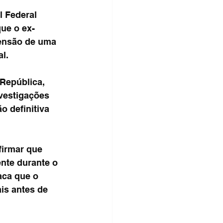
 Federal 
ue o ex-
eensão de uma 
l.
República, 
vestigações 
o definitiva 
irmar que 
nte durante o 
aca que o 
is antes de 