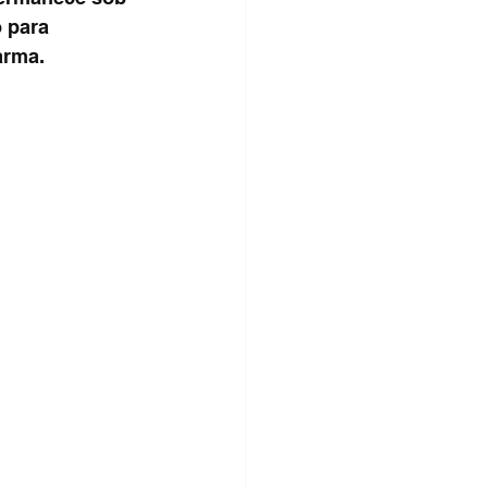
 para 
arma.