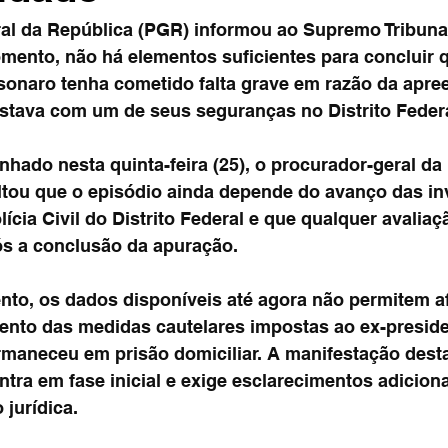
al da República (PGR) informou ao Supremo Tribunal
omento, não há elementos suficientes para concluir q
lsonaro tenha cometido falta grave em razão da apr
stava com um de seus seguranças no Distrito Federa
hado nesta quinta-feira (25), o procurador-geral da 
ltou que o episódio ainda depende do avanço das in
ícia Civil do Distrito Federal e que qualquer avaliaçã
pós a conclusão da apuração.
o, os dados disponíveis até agora não permitem af
to das medidas cautelares impostas ao ex-preside
maneceu em prisão domiciliar. A manifestação dest
tra em fase inicial e exige esclarecimentos adiciona
jurídica.