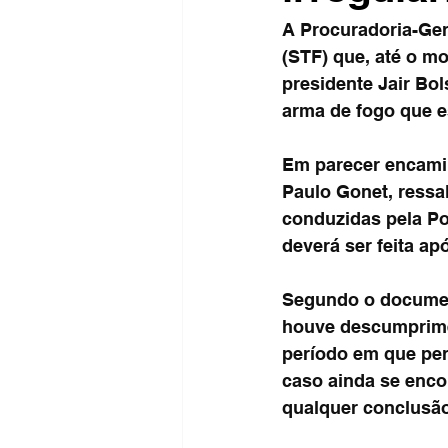
A Procuradoria-Ger
(STF) que, até o m
presidente Jair Bo
arma de fogo que e
Em parecer encamin
Paulo Gonet, ressa
conduzidas pela Pol
deverá ser feita a
Segundo o document
houve descumprimen
período em que per
caso ainda se encon
qualquer conclusão 