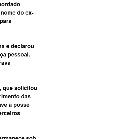
bordado 
 nome do ex-
para 
ma e declarou 
ça pessoal. 
rava 
 que solicitou 
rimento das 
ave a posse 
erceiros 
permanece sob 