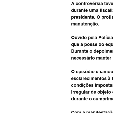
A controvérsia tev
durante uma fiscal
presidente. O prof
manutenção.
Ouvido pela Polícia
que a posse do equ
Durante o depoimen
necessário manter 
O episódio chamou 
esclarecimentos à 
condições impostas
irregular de objeto
durante o cumprime
Com a manifestação