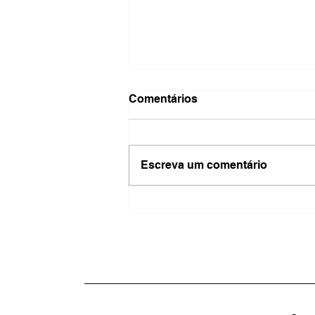
Comentários
Escreva um comentário
Fogo destrói área de
reflorestamento na Serra do
Vulcão e acende alerta
sobre possível incêndio
criminoso