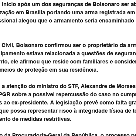
e início após um dos seguranças de Bolsonaro ser a
ização em Brasília portando uma arma registrada em
issional alegou que o armamento seria encaminhado 
 Civil, Bolsonaro confirmou ser o proprietário da ar
ipamento estava relacionada a questões de seguran
to, ele afirmou que reside com familiares e conside
meios de proteção em sua residência.
a atenção do ministro do STF, Alexandre de Moraes,
PGR sobre a possível repercussão do caso no cump
 ao ex-presidente. A legislação prevê como falta gr
 que possa representar risco à integridade física de t
nto de medidas restritivas.
 da Procuradoria-Geral da República, o processo 