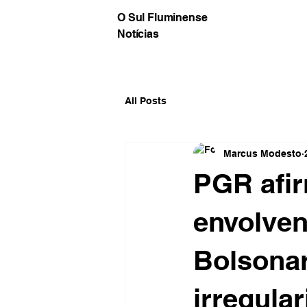
O Sul Fluminense
Notícias
All Posts
Marcus Modesto
PGR afi
envolve
Bolsonar
irregula