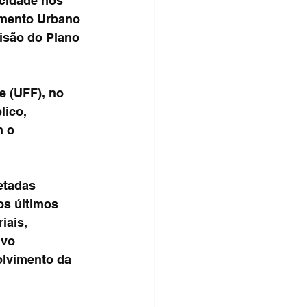
 cidade nos 
amento Urbano 
visão do Plano 
e (UFF), no 
ico, 
 o 
etadas 
os últimos 
iais, 
ivo 
olvimento da 