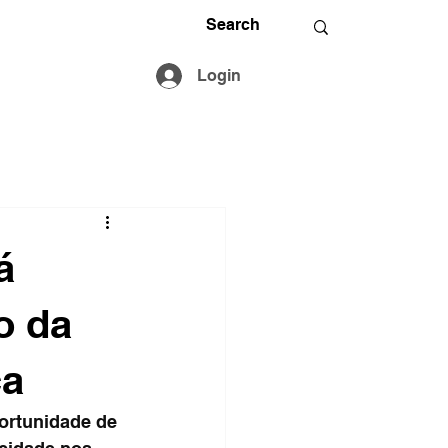
Login
á
o da
ca
rtunidade de 