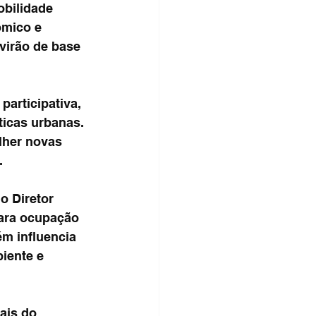
obilidade 
mico e 
virão de base 
articipativa, 
icas urbanas. 
lher novas 
.
o Diretor 
ara ocupação 
ém influencia 
iente e 
ais do 