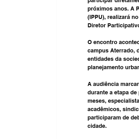
participar diretame
próximos anos. A P
(IPPU), realizará n
Diretor Participativ
O encontro acontec
campus Aterrado, d
entidades da socie
planejamento urban
A audiência marcar
durante a etapa de 
meses, especialista
acadêmicos, sindica
participaram de de
cidade.