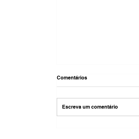
Comentários
Escreva um comentário
Barra Mansa intensifica
campanha de vacinação
contra o sarampo e alerta