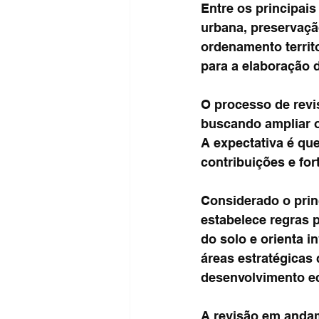
Entre os principais
urbana, preservaçã
ordenamento territ
para a elaboração d
O processo de revi
buscando ampliar o
A expectativa é que
contribuições e fo
Considerado o prin
estabelece regras 
do solo e orienta i
áreas estratégicas 
desenvolvimento e
A revisão em anda