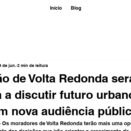
Início
Blog
9 de jun.
2 min de leitura
o de Volta Redonda ser
a discutir futuro urban
m nova audiência públi
s moradores de Volta Redonda terão mais uma opo