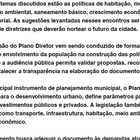
 temas discutidos estão as políticas de habitação, m
o ambiental, saneamento básico, crescimento econô
orial. As sugestões levantadas nesses encontros ser
e diretrizes que deverão nortear o futuro da cidade.
são do Plano Diretor vem sendo conduzido de forma p
 envolvimento da população na construção das polít
 a audiência pública permita validar propostas, reco
rtalecer a transparência na elaboração do documento
cipal instrumento de planejamento municipal, o Plan
para o desenvolvimento urbano, define parâmetros p
nvestimentos públicos e privados. A legislação tamb
como transporte, infraestrutura, habitação, meio amb
conômico.
mento busca adequar o documento às demandas atu