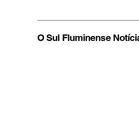
para importância da
imunização
O Sul Fluminense Notíci