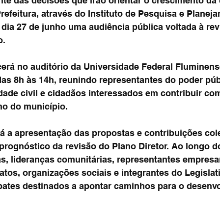
nte das decisões que irão orientar o crescimento da
refeitura, através do Instituto de Pesquisa e Planej
o dia 27 de junho uma audiência pública voltada à re
o.
erá no auditório da Universidade Federal Fluminens
as 8h às 14h, reunindo representantes do poder públ
dade civil e cidadãos interessados em contribuir com
o do município.
á a apresentação das propostas e contribuições col
prognóstico da revisão do Plano Diretor. Ao longo d
s, lideranças comunitárias, representantes empresar
tos, organizações sociais e integrantes do Legislat
bates destinados a apontar caminhos para o desenv