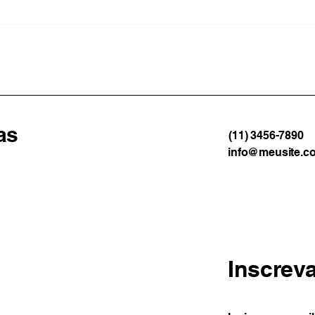
Fogo destrói área de
Prot
reflorestamento na Serra do
term
Vulcão e acende alerta
deix
sobre possível incêndio
Buen
criminoso
as
(11) 3456-7890
info@meusite.c
Inscrev