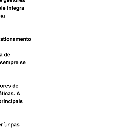
e gestores 
le integra 
ia 
estionamento 
a de 
ores de 
ticas. A 
rincipais 
er նորas 