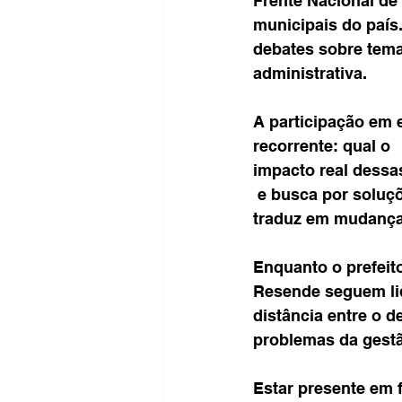
Frente Nacional de 
municipais do país.
debates sobre tema
administrativa.
A participação em 
recorrente: qual o 
impacto real dessa
 e busca por soluções já virou rotina entre gestores públicos, mas nem sempre se 
traduz em mudança
Enquanto o prefeit
Resende seguem lid
distância entre o d
problemas da gestã
Estar presente em 