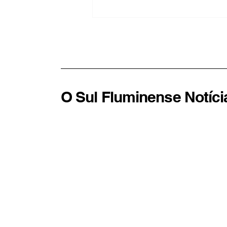
Patrimônio de Nikolas
Ferreira cresce quase 9 mil
por cento desde eleição de
2022
O Sul Fluminense Notíci