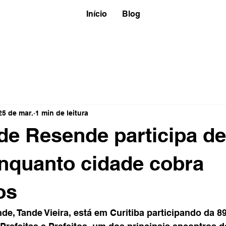
Início
Blog
25 de mar.
1 min de leitura
 de Resende participa de
nquanto cidade cobra
os
de, Tande Vieira, está em Curitiba participando da 89