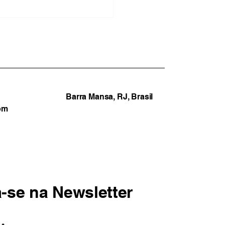
esto contra Milei
ina em confronto e
a jornalistas feridos em
os Aires
Barra Mansa, RJ, Brasil
om
a-se na Newsletter