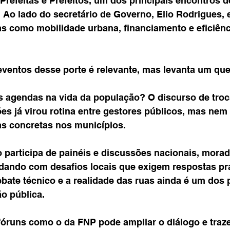
Prefeitas e Prefeitos, um dos principais encontros d
 Ao lado do secretário de Governo, Elio Rodrigues, e
s como mobilidade urbana, financiamento e eficiênc
eventos desse porte é relevante, mas levanta um qu
s agendas na vida da população? O discurso de troc
s concretas nos municípios.
o participa de painéis e discussões nacionais, morad
ando com desafios locais que exigem respostas prá
ebate técnico e a realidade das ruas ainda é um dos p
o pública.
fóruns como o da FNP pode ampliar o diálogo e traz