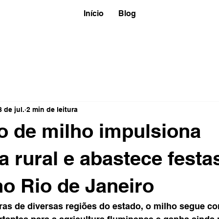
Início
Blog
8 de jul.
2 min de leitura
 de milho impulsiona
 rural e abastece festa
no Rio de Janeiro
ras de diversas regiões do estado, o milho segue c