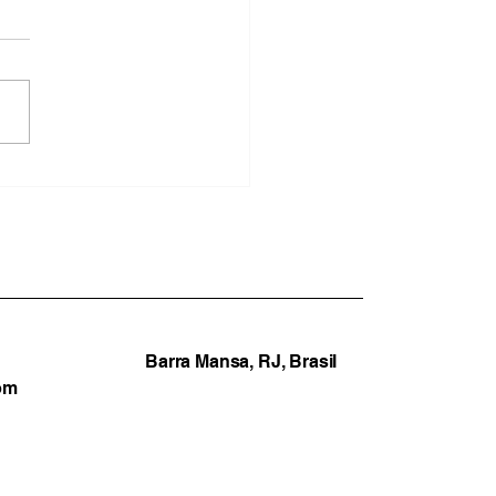
ação em marcha à ré:
EB expõe o fracasso da
ão Furlani em Barra
sa
Barra Mansa, RJ, Brasil
om