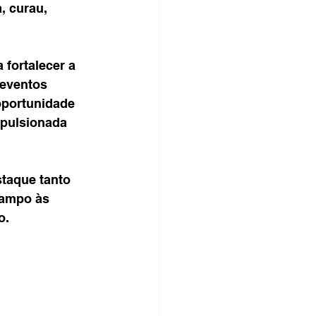
, curau, 
fortalecer a 
 eventos 
oportunidade 
mpulsionada 
taque tanto 
campo às 
o.