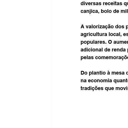
diversas receitas q
canjica, bolo de mi
A valorização dos 
agricultura local, 
populares. O aumen
adicional de renda
pelas comemoraçõe
Do plantio à mesa 
na economia quanto
tradições que mov