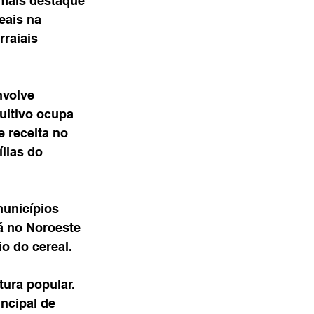
 mais destaque 
eais na 
raiais 
nvolve 
ultivo ocupa 
 receita no 
lias do 
unicípios 
á no Noroeste 
io do cereal.
ura popular. 
ncipal de 