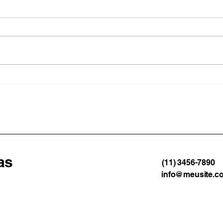
Paraty suspende aulas da
Educ
rede municipal por causa
o ID
da previsão de ventos
gest
fortes
Man
as
(11) 3456-7890
info@meusite.c