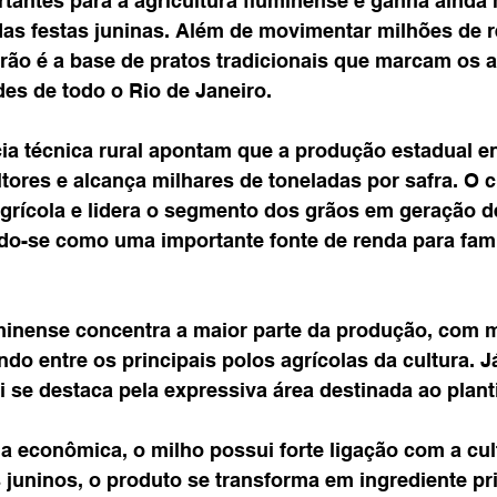
rtantes para a agricultura fluminense e ganha ainda
das festas juninas. Além de movimentar milhões de r
rão é a base de pratos tradicionais que marcam os ar
des de todo o Rio de Janeiro.
ia técnica rural apontam que a produção estadual e
tores e alcança milhares de toneladas por safra. O c
grícola e lidera o segmento dos grãos em geração de
do-se como uma importante fonte de renda para famí
minense concentra a maior parte da produção, com m
do entre os principais polos agrícolas da cultura. J
i se destaca pela expressiva área destinada ao plant
a econômica, o milho possui forte ligação com a cult
 juninos, o produto se transforma em ingrediente pri