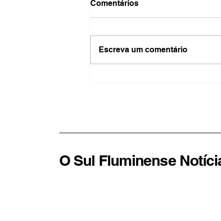
Comentários
Escreva um comentário
Barra Mansa intensifica
campanha de vacinação
contra o sarampo e alerta
para importância da
imunização
O Sul Fluminense Notíci