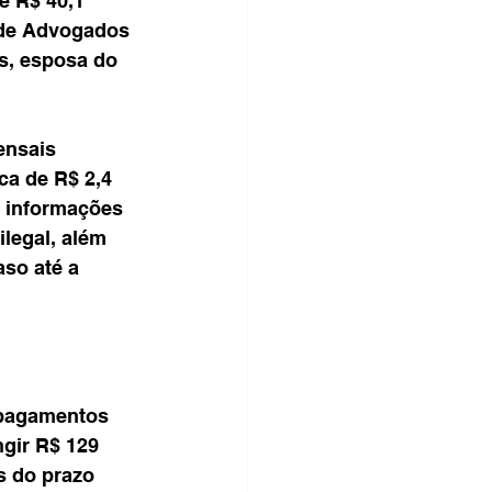
e R$ 40,1 
 de Advogados 
s, esposa do 
ensais 
a de R$ 2,4 
s informações 
legal, além 
so até a 
 pagamentos 
gir R$ 129 
s do prazo 