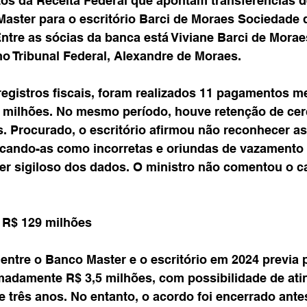
s da Receita Federal que apontam transferências d
aster para o escritório Barci de Moraes Sociedade
Entre as sócias da banca está Viviane Barci de Morae
o Tribunal Federal, Alexandre de Moraes.
egistros fiscais, foram realizados 11 pagamentos m
 milhões. No mesmo período, houve retenção de cerc
s. Procurado, o escritório afirmou não reconhecer a
icando-as como incorretas e oriundas de vazamento i
ter sigiloso dos dados. O ministro não comentou o ca
é R$ 129 milhões
 entre o Banco Master e o escritório em 2024 previa
adamente R$ 3,5 milhões, com possibilidade de atin
 três anos. No entanto, o acordo foi encerrado ante