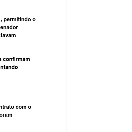
I, permitindo o 
senador 
stavam 
s confirmam 
antando 
ntrato com o 
foram 