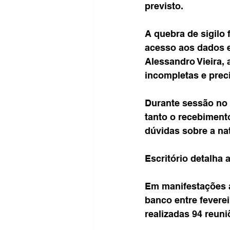
previsto.
A quebra de sigilo f
acesso aos dados e
Alessandro Vieira,
incompletas e pre
Durante sessão no
tanto o recebiment
dúvidas sobre a nat
Escritório detalha 
Em manifestações an
banco entre fevere
realizadas 94 reuni