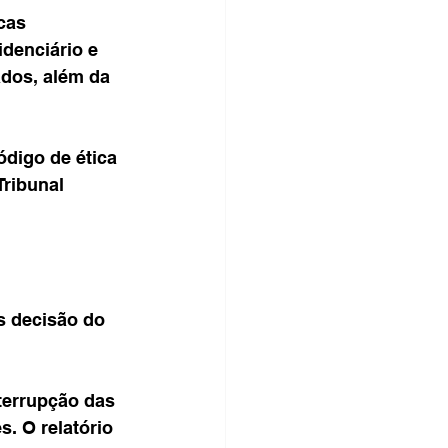
cas 
denciário e 
dos, além da 
digo de ética 
ribunal 
s decisão do 
terrupção das 
. O relatório 