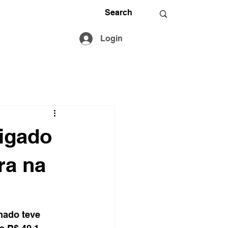
Login
ligado
ra na
nado teve 