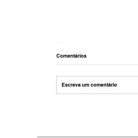
Comentários
Escreva um comentário
Estado do Rio pede falência
da Refinaria de Manguinhos
após rombo bilionário e
quebra de acordo fiscal