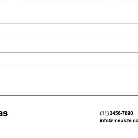
Paraty suspende aulas da
Educ
rede municipal por causa
o ID
da previsão de ventos
gest
fortes
Man
as
(11) 3456-7890
info@meusite.c