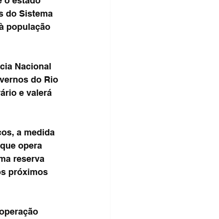
 o estado 
os do Sistema 
 à população 
cia Nacional 
vernos do Rio 
rio e valerá 
os, a medida 
 que opera 
ma reserva 
os próximos 
 operação 