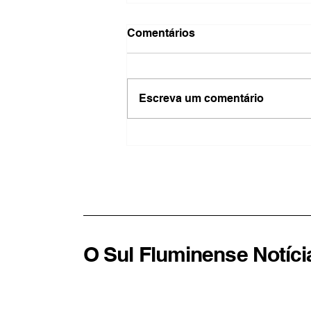
Comentários
Escreva um comentário
Barra Mansa intensifica
campanha de vacinação
contra o sarampo e alerta
para importância da
imunização
O Sul Fluminense Notíci