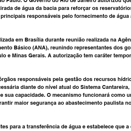
ão Paulo. O Governo do Rio de Janeiro autorizou que
tirada de água da bacia para reforçar os reservatóri
 principais responsáveis pelo fornecimento de água
alizada em Brasília durante reunião realizada na Agên
ento Básico (ANA), reunindo representantes dos go
lo e Minas Gerais. A autorização tem caráter temporá
rgãos responsáveis pela gestão dos recursos hídric
essária diante do nível atual do Sistema Cantareira,
de sua capacidade. O mecanismo funcionará como u
arantir maior segurança ao abastecimento paulista n
tes para a transferência de água e estabelece que a