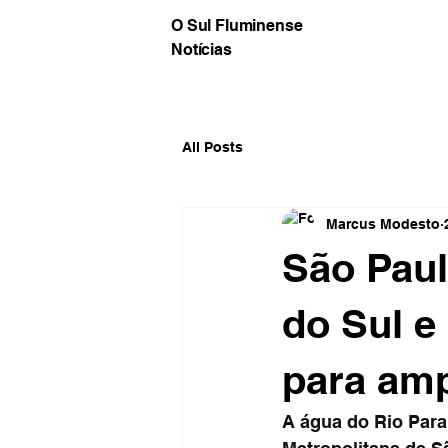
O Sul Fluminense
Notícias
All Posts
Marcus Modesto
São Paul
do Sul e
para amp
A água do Rio Para