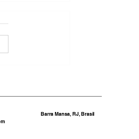
ação em marcha à ré:
EB expõe o fracasso da
ão Furlani em Barra
sa
Barra Mansa, RJ, Brasil
om