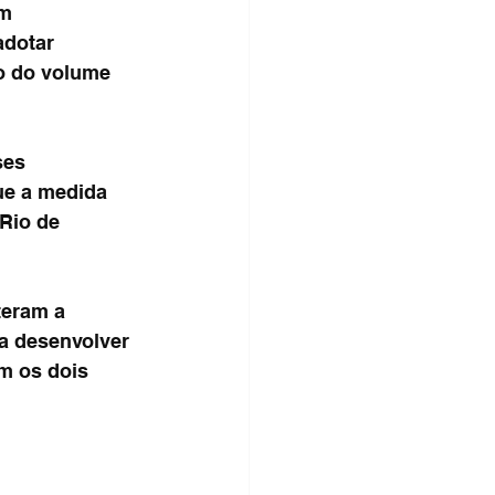
m 
adotar 
o do volume 
ses 
ue a medida 
Rio de 
teram a 
a desenvolver 
m os dois 