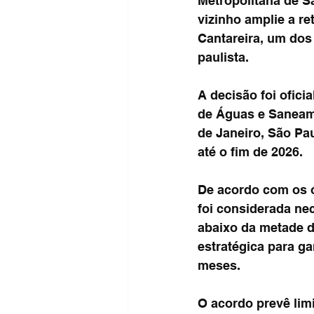
Metropolitana de S
vizinho amplie a re
Cantareira, um dos
paulista.
A decisão foi ofici
de Águas e Saneam
de Janeiro, São Pau
até o fim de 2026.
De acordo com os ó
foi considerada nec
abaixo da metade 
estratégica para g
meses.
O acordo prevê limi