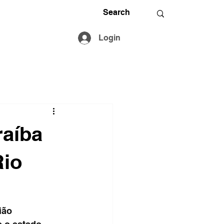
Login
raíba
Rio
ião 