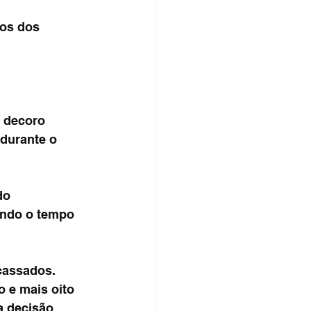
tos dos 
 decoro 
durante o 
do 
indo o tempo 
cassados. 
 e mais oito 
 decisão 