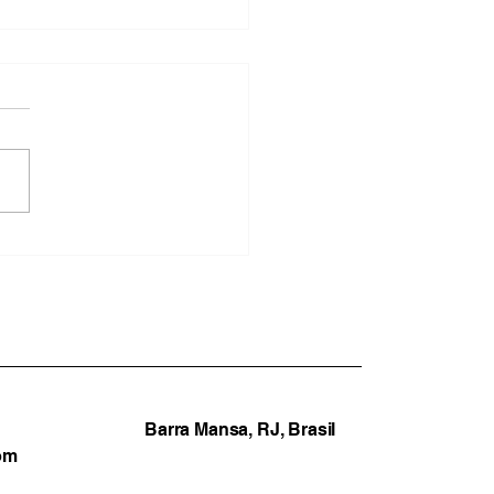
a de helicóptero deixa
ro mortos em área de
 no Alto da Boa Vista,
io
Barra Mansa, RJ, Brasil
om