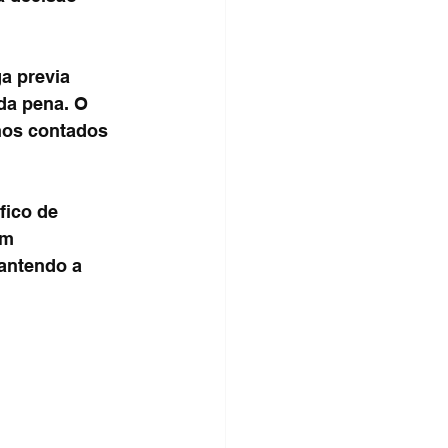
a previa 
da pena. O 
nos contados 
fico de 
em 
antendo a 