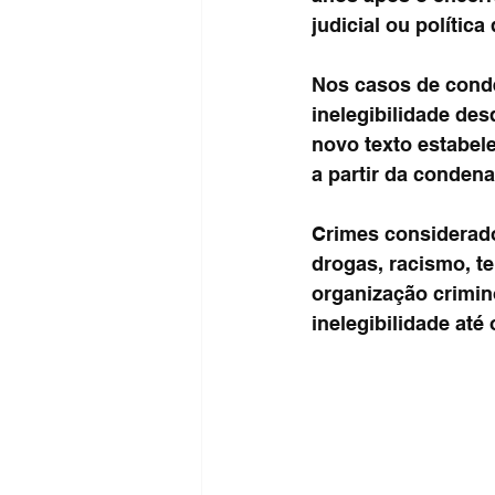
judicial ou polític
Nos casos de conde
inelegibilidade de
novo texto estabel
a partir da conden
Crimes considerado
drogas, racismo, te
organização crimin
inelegibilidade at