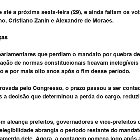
até a próxima sexta-feira (29), e ainda faltam os vo
no, Cristiano Zanin e Alexandre de Moraes.
ças
 parlamentares que perdiam o mandato por quebra de
lação de normas constitucionais ficavam inelegíveis 
o e por mais oito anos após o fim desse período.
rovada pelo Congresso, o prazo passou a ser conta
 a decisão que determinou a perda do cargo, reduz
m alcança prefeitos, governadores e vice-prefeitos 
elegibilidade abrangia o período restante do mandato
amento dele. Agora, a contagem começa logo após a