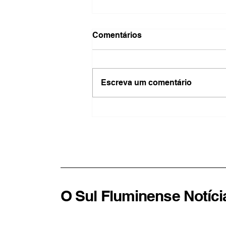
Comentários
Escreva um comentário
Feira de Amparo aproxima
produtores dos
consumidores e impulsiona
economia local
O Sul Fluminense Notíci