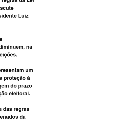
 regras da Lei 
iscute 
idente Luiz 
e 
 diminuem, na 
eições.
epresentam um 
 proteção à 
agem do prazo 
ão eleitoral.
a das regras 
denados da 