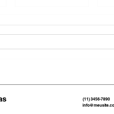
Vendaval vira propaganda
Qued
política para promover
quat
Furlani e Barra Mansa
mata
no R
as
(11) 3456-7890
info@meusite.c