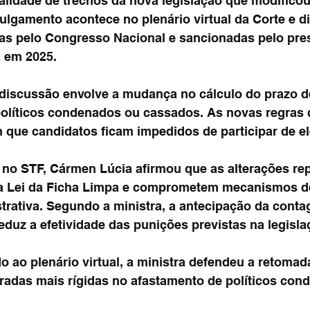
alidade de trechos da nova legislação que modificou
ulgamento acontece no plenário virtual da Corte e d
as pelo Congresso Nacional e sancionadas pelo pres
a em 2025.
 discussão envolve a mudança no cálculo do prazo d
 políticos condenados ou cassados. As novas regras
m que candidatos ficam impedidos de participar de el
 no STF, Cármen Lúcia afirmou que as alterações r
a Lei da Ficha Limpa e comprometem mecanismos de
trativa. Segundo a ministra, a antecipação da cont
reduz a efetividade das punições previstas na legislaç
 ao plenário virtual, a ministra defendeu a retomad
eradas mais rígidas no afastamento de políticos con