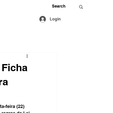
Login
 Ficha
ra
-feira (22) 